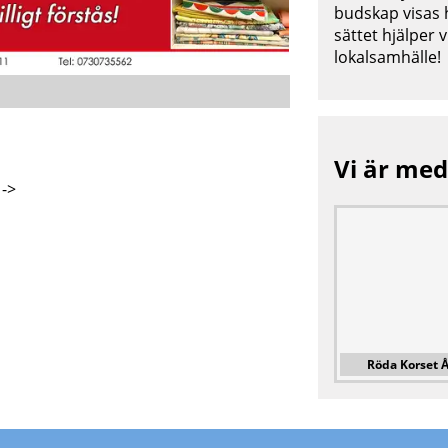
budskap visas 
sättet hjälper 
lokalsamhälle!
Vi är med!
 ->
Röda Korset 