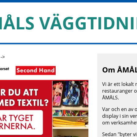
ÅLS VÄGGTIDN
 ->
Om
ÅMÅL
Vi är ett lokalt
restauranger o
ÅMÅLS.
Var och en av o
display i sin v
om verksamhe
Sedan "byter vi