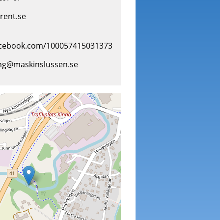
rent.se
acebook.com/100057415031373
ing@maskinslussen.se