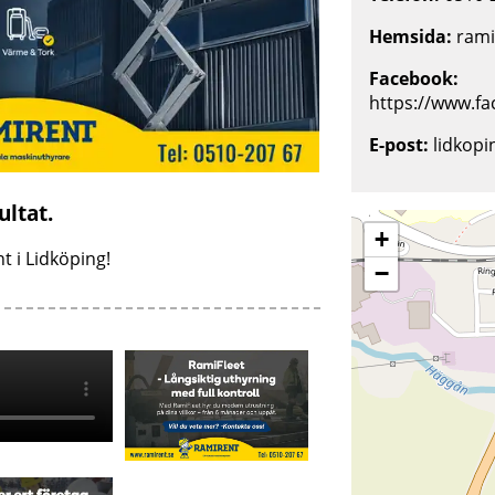
Hemsida:
rami
Facebook:
https://www.f
E-post:
lidkop
ultat.
+
t i Lidköping!
−